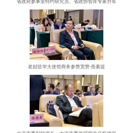
省政府参事室特约研究员、省政协智库专家乔军
老挝驻华大使馆商务参赞宽赞·燕素提