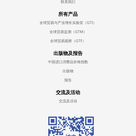
联系我们
所有产品
全球贸易与产业增长实验室（GTI）
全球贸易监测（GTM）
全球贸易观察（GTF）
出版物及报告
中国进口消费品价格指数
出版物
报告
交流及活动
交流及活动