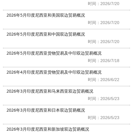
时间：2026/7/20
2026年5月印度尼西亚和美国双边贸易概况
时间：2026/7/20
2026年5月印度尼西亚和中国双边贸易概况
时间：2026/7/20
2026年5月印度尼西亚货物贸易及中印双边贸易概况
时间：2026/7/18
2026年4月印度尼西亚货物贸易及中印双边贸易概况
时间：2026/6/22
2026年3月印度尼西亚和马来西亚双边贸易概况
时间：2026/5/23
2026年3月印度尼西亚和日本双边贸易概况
时间：2026/5/23
2026年3月印度尼西亚和新加坡双边贸易概况