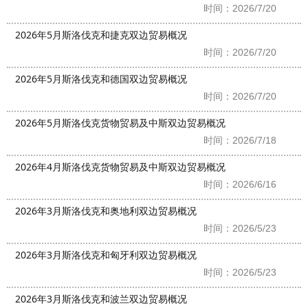
时间：2026/7/20
2026年5月斯洛伐克和捷克双边贸易概况
时间：2026/7/20
2026年5月斯洛伐克和德国双边贸易概况
时间：2026/7/20
2026年5月斯洛伐克货物贸易及中斯双边贸易概况
时间：2026/7/18
2026年4月斯洛伐克货物贸易及中斯双边贸易概况
时间：2026/6/16
2026年3月斯洛伐克和奥地利双边贸易概况
时间：2026/5/23
2026年3月斯洛伐克和匈牙利双边贸易概况
时间：2026/5/23
2026年3月斯洛伐克和波兰双边贸易概况