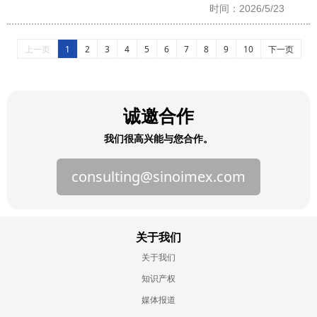
时间：2026/5/23
上一页
1
2
3
4
5
6
7
8
9
10
下一页
诚邀合作
我们很高兴能与您合作。
consulting@sinoimex.com
关于我们
关于我们
知识产权
媒体报道