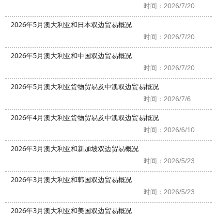
时间：2026/7/20
2026年5月澳大利亚和日本双边贸易概况
时间：2026/7/20
2026年5月澳大利亚和中国双边贸易概况
时间：2026/7/20
2026年5月澳大利亚货物贸易及中澳双边贸易概况
时间：2026/7/6
2026年4月澳大利亚货物贸易及中澳双边贸易概况
时间：2026/6/10
2026年3月澳大利亚和新加坡双边贸易概况
时间：2026/5/23
2026年3月澳大利亚和韩国双边贸易概况
时间：2026/5/23
2026年3月澳大利亚和美国双边贸易概况