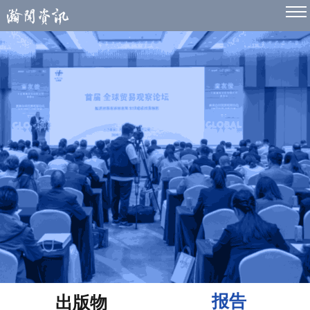
报告
出版物