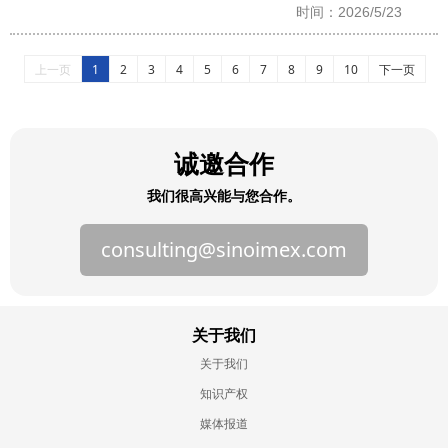
时间：2026/5/23
上一页
1
2
3
4
5
6
7
8
9
10
下一页
诚邀合作
我们很高兴能与您合作。
consulting@sinoimex.com
关于我们
关于我们
知识产权
媒体报道