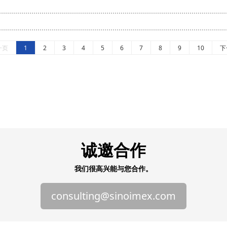
一页
1
2
3
4
5
6
7
8
9
10
下
诚邀合作
我们很高兴能与您合作。
consulting@sinoimex.com