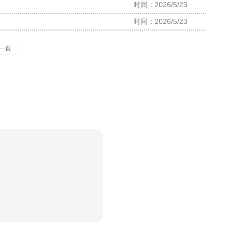
时间：2026/5/23
时间：2026/5/23
一页