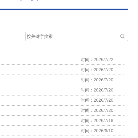
时间：2026/7/22
时间：2026/7/20
时间：2026/7/20
时间：2026/7/20
时间：2026/7/20
时间：2026/7/20
时间：2026/7/18
时间：2026/6/10