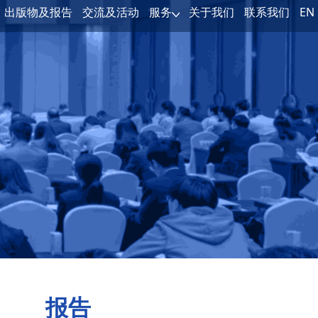
出版物及报告
交流及活动
关于我们
联系我们
EN
服务
报告