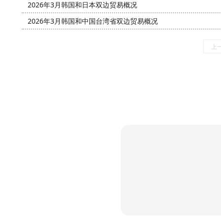
2026年3月韩国和日本双边贸易概况
2026年3月韩国和中国台湾省双边贸易概况
上