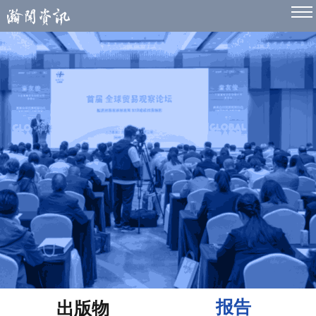
报告
出版物