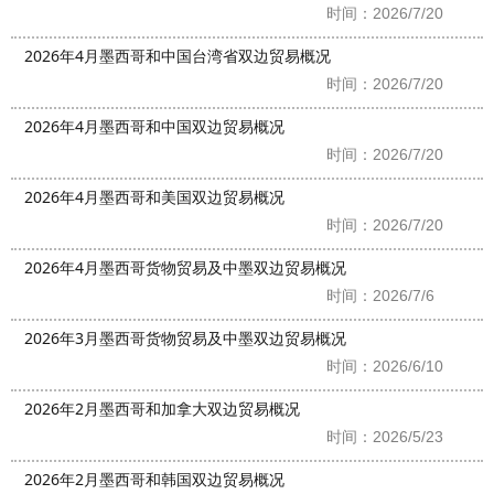
时间：2026/7/20
2026年4月墨西哥和中国台湾省双边贸易概况
时间：2026/7/20
2026年4月墨西哥和中国双边贸易概况
时间：2026/7/20
2026年4月墨西哥和美国双边贸易概况
时间：2026/7/20
2026年4月墨西哥货物贸易及中墨双边贸易概况
时间：2026/7/6
2026年3月墨西哥货物贸易及中墨双边贸易概况
时间：2026/6/10
2026年2月墨西哥和加拿大双边贸易概况
时间：2026/5/23
2026年2月墨西哥和韩国双边贸易概况