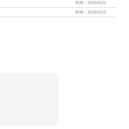
时间：2026/5/23
时间：2026/5/23