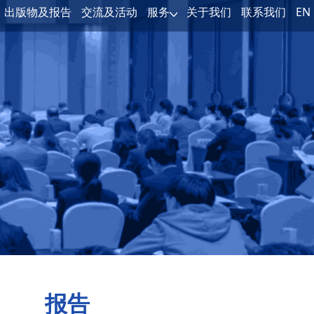
出版物及报告
交流及活动
关于我们
联系我们
EN
服务
报告