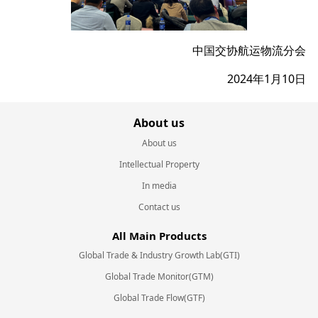
中国交协航运物流分会
2024年1月10日
About us
About us
Intellectual Property
In media
Contact us
All Main Products
Global Trade & Industry Growth Lab(GTI)
Global Trade Monitor(GTM)
Global Trade Flow(GTF)